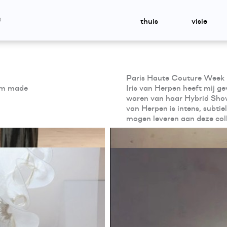
thuis
visie
Paris Haute Couture Week
tom made
Iris van Herpen heeft mij ge
waren van haar Hybrid Show
van Herpen is intens, subti
mogen leveren aan deze coll