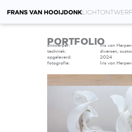
Spring
naar
de
inhoud
PORTFOLIO
ontwerper:
Iris van Herpen
techniek:
diversen, cus
opgeleverd:
2024
fotografie:
Iris van Herpen