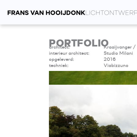
Spring
naar
de
inhoud
PORTFOLIO
architect:
Kraaijvanger /
interieur architect:
Studio Milani
opgeleverd:
2016
techniek:
Viabizzuno